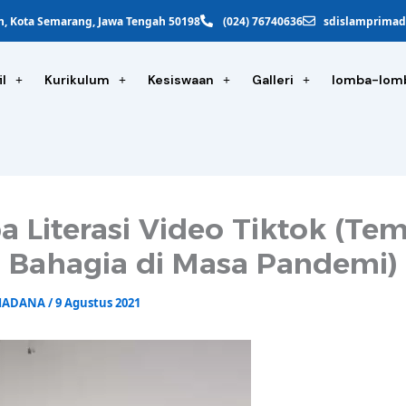
gan, Kota Semarang, Jawa Tengah 50198
(024) 76740636
sdislamprima
il
Kurikulum
Kesiswaan
Galleri
lomba-lom
 Literasi Video Tiktok (Tem
 Bahagia di Masa Pandemi)
IMADANA
/
9 Agustus 2021