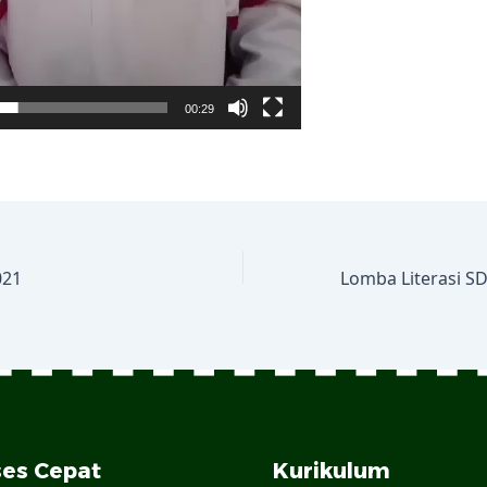
00:29
021
es Cepat
Kurikulum