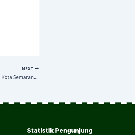
NEXT
Lomba Literasi SD Kota Semarang Video Tiktok – Tema : Tetap Bahagia di Masa Pandemi
Statistik Pengunjung