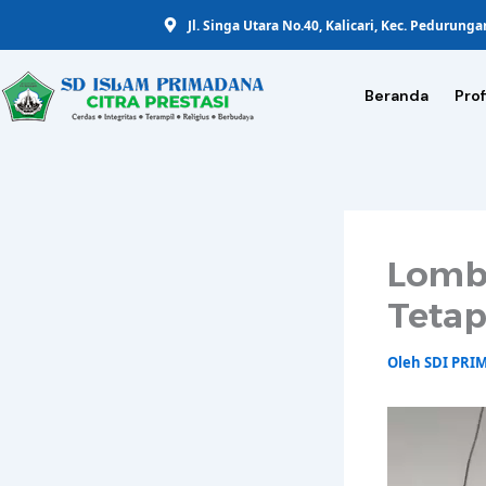
Lewati
Jl. Singa Utara No.40, Kalicari, Kec. Pedurun
ke
konten
Beranda
Prof
Lomba
Tetap
Oleh
SDI PR
Pemutar
Video