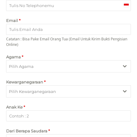
I
n
Email
*
d
o
n
Catatan : Bisa Pake Email Orang Tua (Email Untuk Kirim Bukti Pengisian
e
Online)
s
Agama
*
i
a
Pilih Agama
+
6
Kewarganegaraan
*
2
Pilih Kewarganegaraan
Anak Ke
*
Dari Berapa Saudara
*