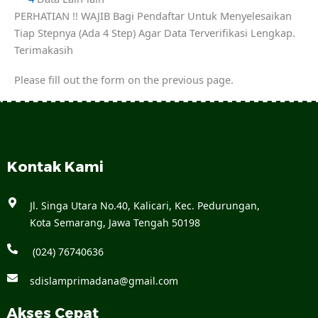
PERHATIAN !!
WAJIB Bagi Pendaftar Untuk Menyelesaikan
Tiap Stepnya (Ada 4 Step) Agar Data Terverifikasi Lengkap.
Terimakasih
Please fill out the form on the previous page.
Kontak Kami
Jl. Singa Utara No.40, Kalicari, Kec. Pedurungan,
Kota Semarang, Jawa Tengah 50198
(024) 76740636
sdislamprimadana@gmail.com
Akses Cepat