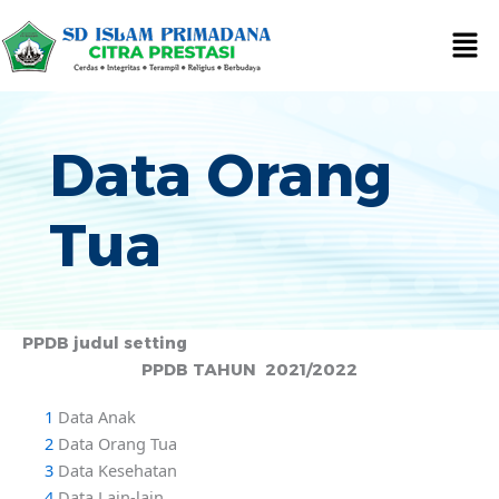
Lewati
Men
ke
konten
Data Orang
Tua
PPDB judul setting
PPDB TAHUN 2021/2022
1
Data Anak
2
Data Orang Tua
3
Data Kesehatan
4
Data Lain-lain